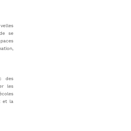
velles
 de se
spaces
ation,
ec des
er les
écoles
 et la