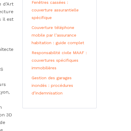
Fenêtres cassées :
 d’Art
couverture assurantielle
ecture
spécifique
il est
Couverture téléphone
mobile par l’assurance
habitation : guide complet
itecte
Responsabilité civile MAAF :
couvertures spécifiques
immobilières
TS
Gestion des garages
urs
inondés : procédures
Lyon,
d’indemnisation
n
ion 3D
 de
le