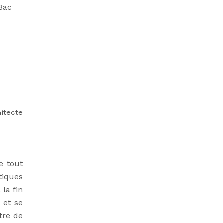
 Bac
itecte
e tout
tiques
la fin
 et se
tre de