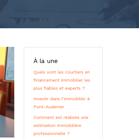
À la une
Quels sont les courtiers en
financement immobilier les
plus fiables et experts ?
Investir dans l’immobilier à
Pont-Audemer
Comment est réalisée une
estimation immobilière
professionnelle ?