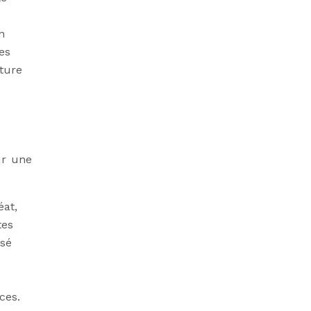
n
es
ture
ur une
éat,
tes
osé
ces.