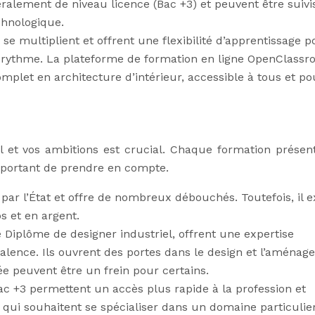
ralement de niveau licence (Bac +3) et peuvent être suivi
chnologique.
se multiplient et offrent une flexibilité d’apprentissage p
r rythme. La plateforme de formation en ligne OpenClassr
plet en architecture d’intérieur, accessible à tous et p
il et vos ambitions est crucial. Chaque formation présen
important de prendre en compte.
ar l’État et offre de nombreux débouchés. Toutefois, il e
 et en argent.
iplôme de designer industriel, offrent une expertise
alence. Ils ouvrent des portes dans le design et l’aména
ée peuvent être un frein pour certains.
ac +3 permettent un accès plus rapide à la profession et
qui souhaitent se spécialiser dans un domaine particulier