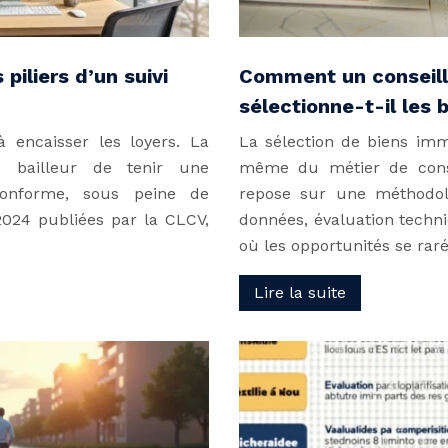
 piliers d’un suivi
Comment un conseill
sélectionne-t-il les 
à encaisser les loyers. La
La sélection de biens imm
e bailleur de tenir une
même du métier de consei
 conforme, sous peine de
repose sur une méthodol
2024 publiées par la CLCV,
données, évaluation techn
où les opportunités se rar
Lire la suite