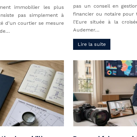
pas un conseil en gestio
ment immobilier les plus
financier ou notaire pour
onsiste pas simplement à
l’Eure située à la croi
té d’un courtier se mesure
Audemer…
l de…
Lire la suite