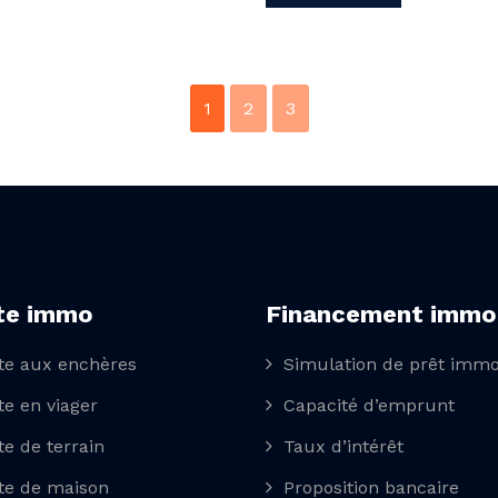
1
2
3
te immo
Financement immo
te aux enchères
Simulation de prêt immo
te en viager
Capacité d’emprunt
te de terrain
Taux d’intérêt
te de maison
Proposition bancaire