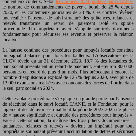
contentieux coûteux. Selon
les données 2024 publiées par la CLCV
,
le nombre de commandements de payer a bondi de 25 % depuis
2020, et les contentieux judiciaires de 23 %. Ces chiffres révèlent
une réalité : l’absence de suivi structuré des quittances, relances et
relevés transforme un retard de paiement isolé en spirale
procédurale. Un propriétaire averti s’appuie sur trois documents
fondamentaux pour sécuriser ses revenus et préserver la relation
locative.
La hausse continue des procédures pour impayés locatifs constitue
un signal d’alarme pour tous les bailleurs. L’observatoire de la
CLCV révèle qu’au 31 décembre 2023, 18,7 % des locataires du
parc social présentaient un retard de paiement, soit environ 800 000
personnes en retard de plus d’un mois. Plus préoccupant encore, le
nombre d’expulsions a explosé de 125 % depuis 2020, avec plus de
13 000 expulsions réalisées avec concours des forces de l’ordre dans
le seul parc social en 2024.
Cette escalade procédurale s’explique en grande partie par l’absence
de réactivité dans le suivi locatif. L’ANIL et la Fondation pour le
logement des défavorisés qualifient la période 2023-2025 de phase
de « hausse significative et durable des procédures pour impayés ».
Face à cette situation, la maîtrise des trois piliers documentaires –
quittances, relances et relevés – devient un impératif pour tout
propriétaire souhaitant prévenir l’accumulation de dettes et sécuriser