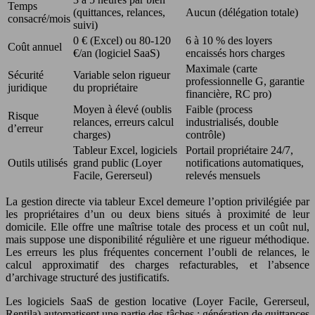
Temps
(quittances, relances,
Aucun (délégation totale)
consacré/mois
suivi)
0 € (Excel) ou 80-120
6 à 10 % des loyers
Coût annuel
€/an (logiciel SaaS)
encaissés hors charges
Maximale (carte
Sécurité
Variable selon rigueur
professionnelle G, garantie
juridique
du propriétaire
financière, RC pro)
Moyen à élevé (oublis
Faible (process
Risque
relances, erreurs calcul
industrialisés, double
d’erreur
charges)
contrôle)
Tableur Excel, logiciels
Portail propriétaire 24/7,
Outils utilisés
grand public (Loyer
notifications automatiques,
Facile, Gererseul)
relevés mensuels
La gestion directe via tableur Excel demeure l’option privilégiée par
les propriétaires d’un ou deux biens situés à proximité de leur
domicile. Elle offre une maîtrise totale des process et un coût nul,
mais suppose une disponibilité régulière et une rigueur méthodique.
Les erreurs les plus fréquentes concernent l’oubli de relances, le
calcul approximatif des charges refacturables, et l’absence
d’archivage structuré des justificatifs.
Les logiciels SaaS de gestion locative (Loyer Facile, Gererseul,
Rentila) automatisent une partie des tâches : génération de quittances