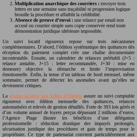
Multiplication anarchique des courriers :
envoyer trois
lettres en une semaine sans traçabilité ni progression logique
brouille la procédure et affaiblit la crédibilité.
Absence de preuve d’envoi :
une relance par email non
accusé ou courrier simple sans copie conservée rend toute
démonstration juridique ultérieure impossible.
Un suivi locatif rigoureux repose sur trois mécanismes
complémentaires. D’abord, l’édition systématique des quittances dès
réception du paiement complet crée une chaîne documentaire
incontestable. Ensuite, un calendrier de relances préétabli (J+5 :
relance amiable, J+15 : lettre recommandée, J+30 : mise en
demeure) objective la démarche et limite l’improvisation
émotionnelle. Enfin, la tenue d’un tableau de bord mensuel, même
sommaire, permet de détecter les anomalies avant qu’elles ne
deviennent critiques.
La
gestion locative aux Sables d’Olonne
assure un suivi comptable
rigoureux avec édition mensuelle des quittances, relances
automatisées et relevés de gestion détaillés. Forte de 393 lots gérés et
d’un volume annuel de loyers perçus dépassant 2 millions d’euros,
l’Agence Plage illustre les bénéfices d’une délégation
professionnelle : réduction drastique des impayés prolongés,
sécurisation juridique des procédures et gain de temps pour le
propriétaire. Ce type de partenariat convient particulièrement aux