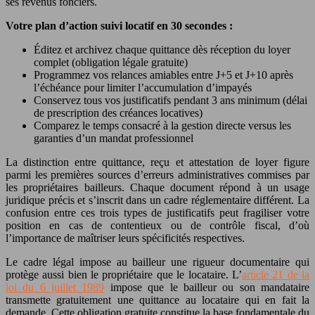
ses revenus fonciers.
Votre plan d’action suivi locatif en 30 secondes :
Éditez et archivez chaque quittance dès réception du loyer
complet (obligation légale gratuite)
Programmez vos relances amiables entre J+5 et J+10 après
l’échéance pour limiter l’accumulation d’impayés
Conservez tous vos justificatifs pendant 3 ans minimum (délai
de prescription des créances locatives)
Comparez le temps consacré à la gestion directe versus les
garanties d’un mandat professionnel
La distinction entre quittance, reçu et attestation de loyer figure
parmi les premières sources d’erreurs administratives commises par
les propriétaires bailleurs. Chaque document répond à un usage
juridique précis et s’inscrit dans un cadre réglementaire différent. La
confusion entre ces trois types de justificatifs peut fragiliser votre
position en cas de contentieux ou de contrôle fiscal, d’où
l’importance de maîtriser leurs spécificités respectives.
Le cadre légal impose au bailleur une rigueur documentaire qui
protège aussi bien le propriétaire que le locataire. L’
article 21 de la
loi du 6 juillet 1989
impose que le bailleur ou son mandataire
transmette gratuitement une quittance au locataire qui en fait la
demande. Cette obligation gratuite constitue la base fondamentale du