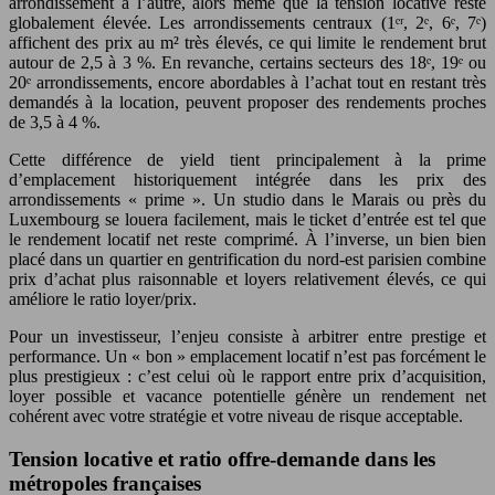
arrondissement à l’autre, alors même que la tension locative reste
globalement élevée. Les arrondissements centraux (1ᵉʳ, 2ᵉ, 6ᵉ, 7ᵉ)
affichent des prix au m² très élevés, ce qui limite le rendement brut
autour de 2,5 à 3 %. En revanche, certains secteurs des 18ᵉ, 19ᵉ ou
20ᵉ arrondissements, encore abordables à l’achat tout en restant très
demandés à la location, peuvent proposer des rendements proches
de 3,5 à 4 %.
Cette différence de yield tient principalement à la prime
d’emplacement historiquement intégrée dans les prix des
arrondissements « prime ». Un studio dans le Marais ou près du
Luxembourg se louera facilement, mais le ticket d’entrée est tel que
le rendement locatif net reste comprimé. À l’inverse, un bien bien
placé dans un quartier en gentrification du nord-est parisien combine
prix d’achat plus raisonnable et loyers relativement élevés, ce qui
améliore le ratio loyer/prix.
Pour un investisseur, l’enjeu consiste à arbitrer entre prestige et
performance. Un « bon » emplacement locatif n’est pas forcément le
plus prestigieux : c’est celui où le rapport entre prix d’acquisition,
loyer possible et vacance potentielle génère un rendement net
cohérent avec votre stratégie et votre niveau de risque acceptable.
Tension locative et ratio offre-demande dans les
métropoles françaises