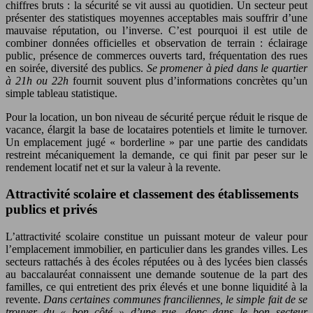
chiffres bruts : la sécurité se vit aussi au quotidien. Un secteur peut
présenter des statistiques moyennes acceptables mais souffrir d’une
mauvaise réputation, ou l’inverse. C’est pourquoi il est utile de
combiner données officielles et observation de terrain : éclairage
public, présence de commerces ouverts tard, fréquentation des rues
en soirée, diversité des publics.
Se promener à pied dans le quartier
à 21h ou 22h
fournit souvent plus d’informations concrètes qu’un
simple tableau statistique.
Pour la location, un bon niveau de sécurité perçue réduit le risque de
vacance, élargit la base de locataires potentiels et limite le turnover.
Un emplacement jugé « borderline » par une partie des candidats
restreint mécaniquement la demande, ce qui finit par peser sur le
rendement locatif net et sur la valeur à la revente.
Attractivité scolaire et classement des établissements
publics et privés
L’attractivité scolaire constitue un puissant moteur de valeur pour
l’emplacement immobilier, en particulier dans les grandes villes. Les
secteurs rattachés à des écoles réputées ou à des lycées bien classés
au baccalauréat connaissent une demande soutenue de la part des
familles, ce qui entretient des prix élevés et une bonne liquidité à la
revente.
Dans certaines communes franciliennes, le simple fait de se
trouver du « bon côté » d’une rue, donc dans le bon secteur