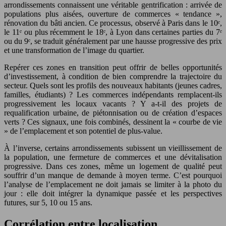
arrondissements connaissent une véritable gentrification : arrivée de
populations plus aisées, ouverture de commerces « tendance »,
rénovation du bâti ancien. Ce processus, observé à Paris dans le 10ᵉ,
le 11ᵉ ou plus récemment le 18ᵉ, à Lyon dans certaines parties du 7ᵉ
ou du 9ᵉ, se traduit généralement par une hausse progressive des prix
et une transformation de l’image du quartier.
Repérer ces zones en transition peut offrir de belles opportunités
d’investissement, à condition de bien comprendre la trajectoire du
secteur. Quels sont les profils des nouveaux habitants (jeunes cadres,
familles, étudiants) ? Les commerces indépendants remplacent-ils
progressivement les locaux vacants ? Y a-t-il des projets de
requalification urbaine, de piétonnisation ou de création d’espaces
verts ? Ces signaux, une fois combinés, dessinent la « courbe de vie
» de l’emplacement et son potentiel de plus-value.
À l’inverse, certains arrondissements subissent un vieillissement de
la population, une fermeture de commerces et une dévitalisation
progressive. Dans ces zones, même un logement de qualité peut
souffrir d’un manque de demande à moyen terme. C’est pourquoi
l’analyse de l’emplacement ne doit jamais se limiter à la photo du
jour : elle doit intégrer la dynamique passée et les perspectives
futures, sur 5, 10 ou 15 ans.
Corrélation entre localisation