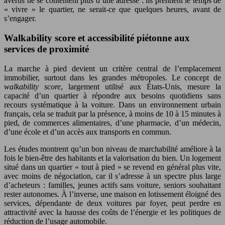
avertis ne se contentent plus d’une adresse : ils prennent le temps de
« vivre » le quartier, ne serait-ce que quelques heures, avant de
s’engager.
Walkability score et accessibilité piétonne aux
services de proximité
La marche à pied devient un critère central de l’emplacement
immobilier, surtout dans les grandes métropoles. Le concept de
walkability score
, largement utilisé aux États-Unis, mesure la
capacité d’un quartier à répondre aux besoins quotidiens sans
recours systématique à la voiture. Dans un environnement urbain
français, cela se traduit par la présence, à moins de 10 à 15 minutes à
pied, de commerces alimentaires, d’une pharmacie, d’un médecin,
d’une école et d’un accès aux transports en commun.
Les études montrent qu’un bon niveau de marchabilité améliore à la
fois le bien-être des habitants et la valorisation du bien. Un logement
situé dans un quartier « tout à pied » se revend en général plus vite,
avec moins de négociation, car il s’adresse à un spectre plus large
d’acheteurs : familles, jeunes actifs sans voiture, seniors souhaitant
rester autonomes. À l’inverse, une maison en lotissement éloigné des
services, dépendante de deux voitures par foyer, peut perdre en
attractivité avec la hausse des coûts de l’énergie et les politiques de
réduction de l’usage automobile.