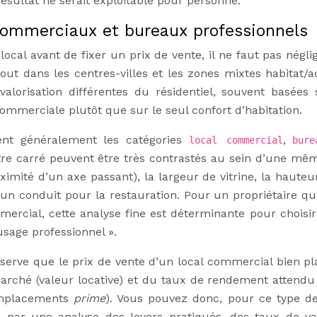
résultat ne serait exploitable pour personne.
commerciaux et bureaux professionnels
ocal avant de fixer un prix de vente, il ne faut pas néglig
t dans les centres-villes et les zones mixtes habitat/act
lorisation différentes du résidentiel, souvent basées 
 commerciale plutôt que sur le seul confort d’habitation.
ent généralement les catégories
,
local commercial
bure
tre carré peuvent être très contrastés au sein d’une mê
oximité d’un axe passant), la largeur de vitrine, la haute
e un conduit pour la restauration. Pour un propriétaire qu
ercial, cette analyse fine est déterminante pour choisir
usage professionnel ».
erve que le prix de vente d’un local commercial bien pl
arché (valeur locative) et du taux de rendement attendu 
emplacements
prime
). Vous pouvez donc, pour ce type de
e par une analyse des loyers pratiqués, des taux de v