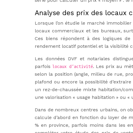
série pour calculer un prix « moyen » : le 
Analyse des prix des locaux 
Lorsque l’on étudie le marché immobilier l
locaux commerciaux et les bureaux, surtou
Ces biens répondent à des logiques de va
rendement locatif potentiel et la visibilité
Les données DVF et notariales distingu
parfois
. Les prix au mè
locaux d’activité
selon la position (angle, milieu de rue, pr
plafond ou encore la possibilité d’extrair
un rez-de-chaussée mixte habitation/comm
une valorisation « usage habitation » ou « 
Dans de nombreux centres urbains, on obs
calcule d’abord en fonction du loyer de m
% en province, parfois moins dans les 
compléter votre étude des prix de vent