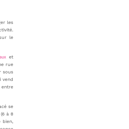
er les
ivité.
sur le
et
aux
me rue
ur sous
i vend
 entre
acé se
(6 à 8
 bien,
acance