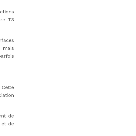
ctions
tre T3
rfaces
, mais
arfois
 Cette
iation
ent de
 et de