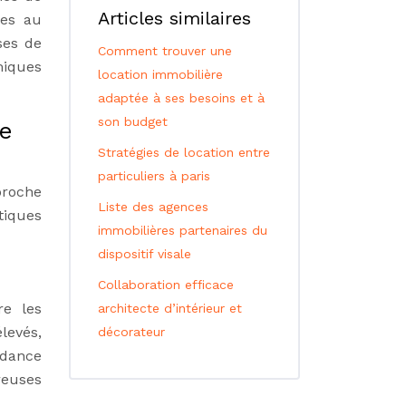
Articles similaires
les au
ses de
Comment trouver une
miques
location immobilière
adaptée à ses besoins et à
son budget
de
Stratégies de location entre
particuliers à paris
proche
Liste des agences
tiques
immobilières partenaires du
dispositif visale
Collaboration efficace
re les
architecte d’intérieur et
levés,
décorateur
ndance
reuses