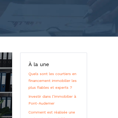
À la une
Quels sont les courtiers en
financement immobilier les
plus fiables et experts ?
Investir dans l’immobilier à
Pont-Audemer
Comment est réalisée une