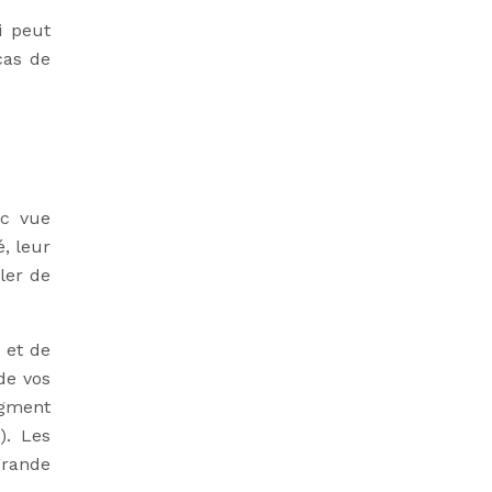
i peut
cas de
ec vue
, leur
ler de
 et de
de vos
egment
). Les
grande