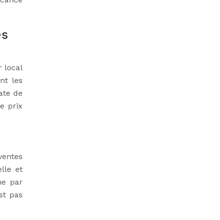
es
 local
nt les
ate de
e prix
ventes
lle et
he par
st pas