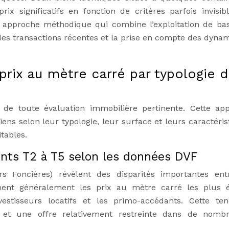
ix significatifs en fonction de critères parfois invisib
e approche méthodique qui combine l’exploitation de ba
 des transactions récentes et la prise en compte des dyna
rix au mètre carré par typologie 
e de toute évaluation immobilière pertinente. Cette ap
ens selon leur typologie, leur surface et leurs caractéris
itables.
ts T2 à T5 selon les données DVF
Foncières) révèlent des disparités importantes ent
chent généralement les prix au mètre carré les plus é
vestisseurs locatifs et les primo-accédants. Cette te
et une offre relativement restreinte dans de nomb