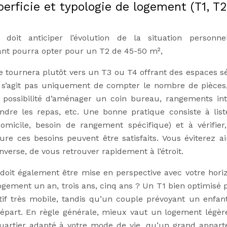
erficie et typologie de logement (T1, T2
 doit anticiper l’évolution de la situation personne
ant pourra opter pour un T2 de 45-50 m²,
e tournera plutôt vers un T3 ou T4 offrant des espaces s
ne s’agit pas uniquement de compter le nombre de pièces
: possibilité d’aménager un coin bureau, rangements int
dre les repas, etc. Une bonne pratique consiste à list
 domicile, besoin de rangement spécifique) et à vérifier
re ces besoins peuvent être satisfaits. Vous éviterez ai
nverse, de vous retrouver rapidement à l’étroit.
 doit également être mise en perspective avec votre hori
ogement un an, trois ans, cinq ans ? Un T1 bien optimisé 
if très mobile, tandis qu’un couple prévoyant un enfan
e départ. En règle générale, mieux vaut un logement légè
quartier adapté à votre mode de vie, qu’un grand appar