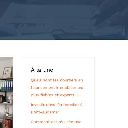
À la une
Quels sont les courtiers en
financement immobilier les
plus fiables et experts ?
Investir dans l’immobilier à
Pont-Audemer
Comment est réalisée une