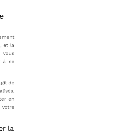
de
acement
 et la
t vous
à se
git de
lisés,
ter en
 votre
r la