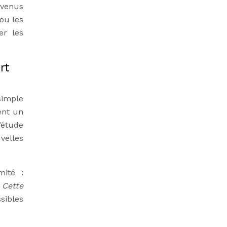
revenus
ou les
er les
rt
simple
ent un
’étude
velles
mité :
.
Cette
sibles