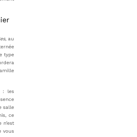
ier
ges
, au
ternée
e type
ordera
amille
 : les
ésence
 salle
is, ce
 n’est
e vous