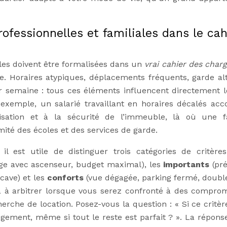
rofessionnelles et familiales dans le cah
ales doivent être formalisées dans un
vrai cahier des char
e. Horaires atypiques, déplacements fréquents, garde al
par semaine : tous ces éléments influencent directement l
r exemple, un salarié travaillant en horaires décalés acc
risation et à la sécurité de l’immeuble, là où une f
ité des écoles et des services de garde.
l est utile de distinguer trois catégories de critères
age avec ascenseur, budget maximal), les
importants
(pr
cave) et les
conforts
(vue dégagée, parking fermé, double
ra à arbitrer lorsque vous serez confronté à des comprom
rche de location. Posez-vous la question : « Si ce critère
ogement, même si tout le reste est parfait ? ». La répons