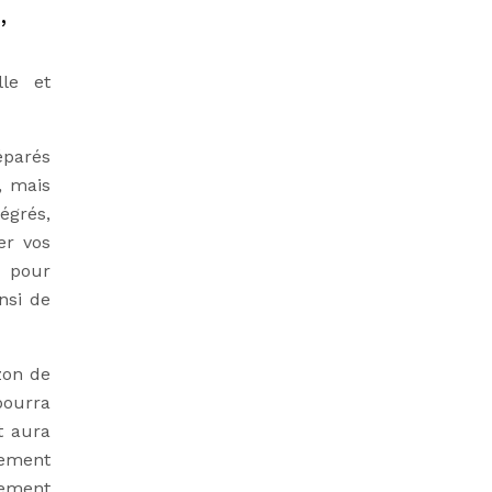
,
lle et
éparés
, mais
égrés,
er vos
, pour
nsi de
zon de
pourra
t aura
rement
tement