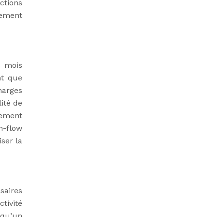
ctions
sement
s mois
nt que
harges
lité de
pement
h-flow
ser la
saires
tivité
 qu’un