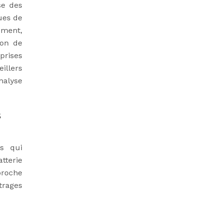
se des
ues de
ement,
ion de
prises
illers
nalyse
s
és qui
tterie
proche
trages