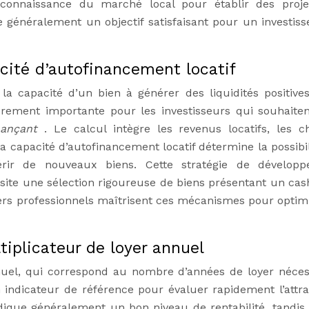
r connaissance du marché local pour établir des proje
e généralement un objectif satisfaisant pour un investis
cité d’autofinancement locatif
la capacité d’un bien à générer des liquidités positive
èrement importante pour les investisseurs qui souhaite
nançant
. Le calcul intègre les revenus locatifs, les c
La capacité d’autofinancement locatif détermine la possibi
érir de nouveaux biens. Cette stratégie de dévelop
ssite une sélection rigoureuse de biens présentant un cas
lers professionnels maîtrisent ces mécanismes pour optimi
tiplicateur de loyer annuel
nnuel, qui correspond au nombre d’années de loyer néces
 indicateur de référence pour évaluer rapidement l’attrac
indique généralement un bon niveau de rentabilité, tandis