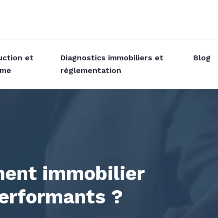
uction et
Diagnostics immobiliers et
Blog
sme
réglementation
ment immobilier
performants ?