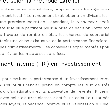
net selon la méthode Larcher
e d’évaluation immobilière, propose un cadre rigoureu
ssement locatif. Le rendement brut, obtenu en divisant les
 une première indication. Cependant, le
rendement net
i
cateur le plus pertinent pour la prise de décision. Cette m
s travaux de remise en état, les charges de copropriét
btenir une vision exhaustive de la performance financière 
pes d’investissements. Les conseillers expérimentés appl
ur éviter les mauvaises surprises.
ment interne (TRI) en investissement
ce pour évaluer la performance d’un investissement immo
. Cet outil financier prend en compte les flux de trés
aux d’amélioration et la plus-value de revente. Il per
vec celle d’autres classes d’actifs. Le calcul du TRI néc
des loyers, la vacance locative et la valorisation du bie