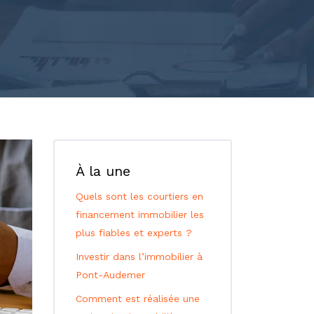
À la une
Quels sont les courtiers en
financement immobilier les
plus fiables et experts ?
Investir dans l’immobilier à
Pont-Audemer
Comment est réalisée une