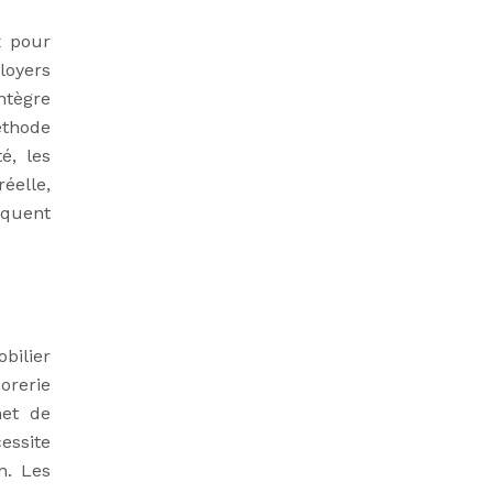
x pour
 loyers
ntègre
éthode
é, les
réelle,
iquent
bilier
orerie
met de
essite
n. Les