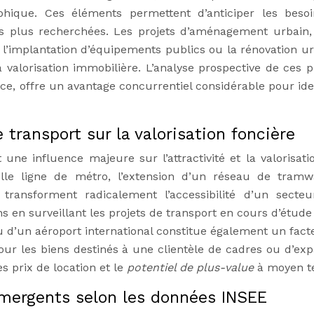
hique. Ces éléments permettent d’anticiper les beso
les plus recherchées. Les projets d’aménagement urbain, 
, l’implantation d’équipements publics ou la rénovation ur
a valorisation immobilière. L’analyse prospective de ces pr
nce, offre un avantage concurrentiel considérable pour iden
 transport sur la valorisation foncière
une influence majeure sur l’attractivité et la valorisati
velle ligne de métro, l’extension d’un réseau de tram
s transforment radicalement l’accessibilité d’un secteu
ns en surveillant les projets de transport en cours d’étud
u d’un aéroport international constitue également un fact
our les biens destinés à une clientèle de cadres ou d’expa
s prix de location et le
potentiel de plus-value
à moyen t
 émergents selon les données INSEE