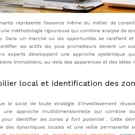
rmants représente l’essence même du métier de conseil
ur une méthodologie rigoureuse qui combine analyse de do
ue. Dans un marché où les opportunités se raréfient et
identifier les actifs les plus prometteurs devient un av
lers experts développent une approche systémique qu
 biens immobiliers, au-delà des apparences et des idées 
ier local et identification des zo
e le socle de toute stratégie d’investissement réussi
sur une approche multidimensionnelle qui combine d
es pour
identifier les zones à fort potentiel
. Cette dé
e des dynamiques locales et une veille permanente s
t personnalisé en investissement immobilier
perme