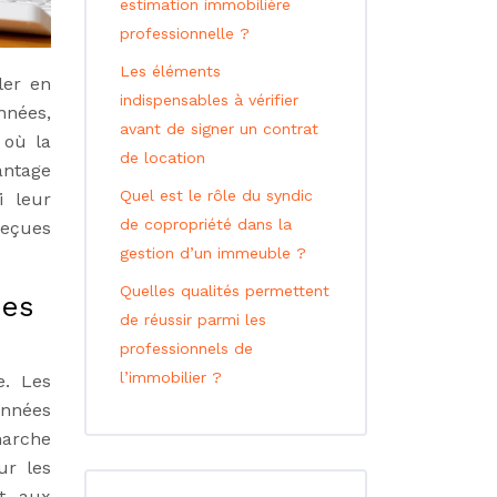
estimation immobilière
professionnelle ?
Les éléments
ler en
indispensables à vérifier
nnées,
avant de signer un contrat
 où la
de location
antage
Quel est le rôle du syndic
i leur
de copropriété dans la
reçues
gestion d’un immeuble ?
Quelles qualités permettent
nes
de réussir parmi les
professionnels de
l’immobilier ?
e. Les
onnées
marche
ur les
t aux