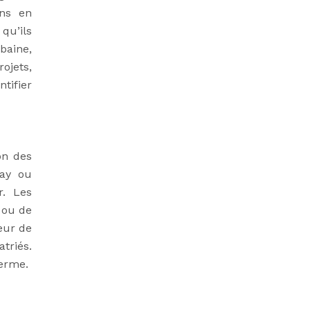
ins en
qu’ils
baine,
ojets,
tifier
on des
way ou
r. Les
e ou de
eur de
triés.
erme.