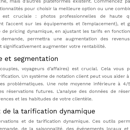
hé, mais d’autres plateformes existent. Commencez p
ionnalités pour choisir la meilleure option ou une combi
 est cruciale : photos professionnelles de haute qu
ant l’accent sur les équipements et l’emplacement), et g
 de pricing dynamique, en ajustant les tarifs en fonction
a demande, permettra une augmentation des revenu
significativement augmenter votre rentabilité.
ble et segmentation
s, couples, voyageurs d’affaires) est crucial. Cela vous 
ification. Un système de notation client peut vous aider à 
aires problématiques. Une note moyenne inférieure à 4/
des réservations futures. L’analyse des données de réser
nces et les habitudes de votre clientèle.
 de la tarification dynamique
servations et de tarification dynamique. Ces outils perm
demande, de la saisonnalité, des événements locaux et