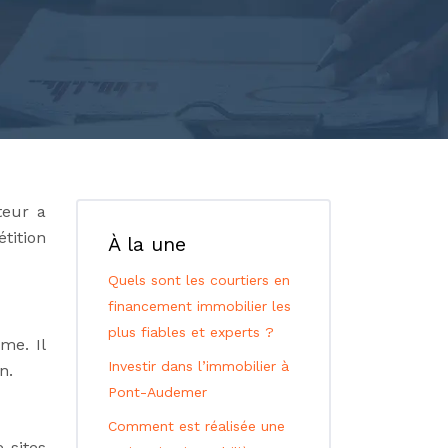
teur a
tition
À la une
Quels sont les courtiers en
financement immobilier les
plus fiables et experts ?
me. Il
Investir dans l’immobilier à
n.
Pont-Audemer
Comment est réalisée une
 sites