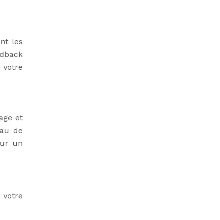
nt les
edback
 votre
age et
eau de
our un
 votre