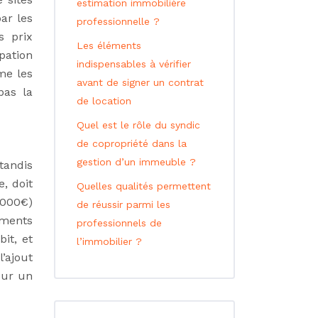
estimation immobilière
ar les
professionnelle ?
s prix
Les éléments
pation
indispensables à vérifier
me les
avant de signer un contrat
pas la
de location
Quel est le rôle du syndic
de copropriété dans la
gestion d’un immeuble ?
tandis
, doit
Quelles qualités permettent
5000€)
de réussir parmi les
ements
professionnels de
it, et
l’immobilier ?
’ajout
our un