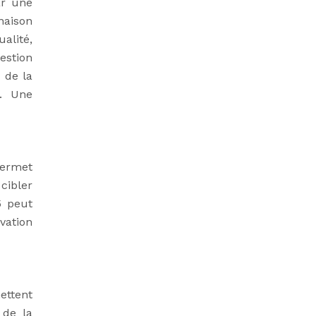
ar une
naison
alité,
estion
 de la
s. Une
permet
cibler
5 peut
vation
ettent
 de la