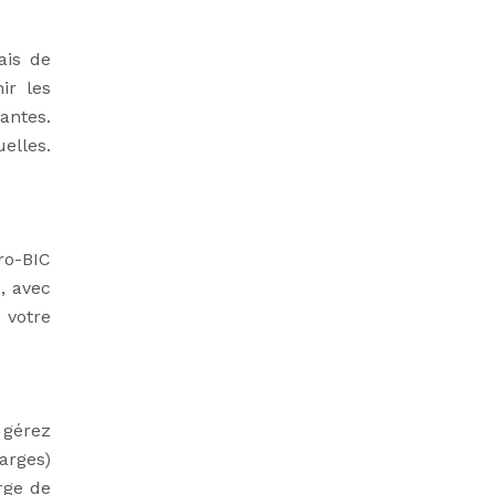
ais de
ir les
antes.
elles.
ro-BIC
, avec
 votre
 gérez
arges)
rge de