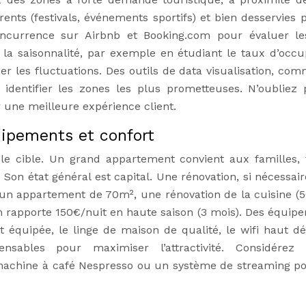
nts (festivals, événements sportifs) et bien desservies p
concurrence sur Airbnb et Booking.com pour évaluer le
la saisonnalité, par exemple en étudiant le taux d’occu
r les fluctuations. Des outils de data visualisation, com
identifier les zones les plus prometteuses. N’oubliez 
une meilleure expérience client.
uipements et confort
èle cible. Un grand appartement convient aux familles, 
Son état général est capital. Une rénovation, si nécessaire
r un appartement de 70m², une rénovation de la cuisine (
on rapporte 150€/nuit en haute saison (3 mois). Des équip
 équipée, le linge de maison de qualité, le wifi haut déb
nsables pour maximiser l’attractivité. Considérez l
machine à café Nespresso ou un système de streaming p