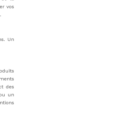
er vos
.
ns. Un
oduits
ements
ct des
 ou un
ntions