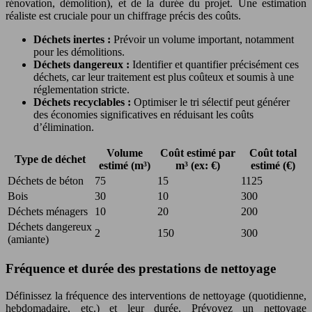
rénovation, démolition), et de la durée du projet. Une estimation
réaliste est cruciale pour un chiffrage précis des coûts.
Déchets inertes :
Prévoir un volume important, notamment
pour les démolitions.
Déchets dangereux :
Identifier et quantifier précisément ces
déchets, car leur traitement est plus coûteux et soumis à une
réglementation stricte.
Déchets recyclables :
Optimiser le tri sélectif peut générer
des économies significatives en réduisant les coûts
d’élimination.
Volume
Coût estimé par
Coût total
Type de déchet
estimé (m³)
m³ (ex: €)
estimé (€)
Déchets de béton
75
15
1125
Bois
30
10
300
Déchets ménagers
10
20
200
Déchets dangereux
2
150
300
(amiante)
Fréquence et durée des prestations de nettoyage
Définissez la fréquence des interventions de nettoyage (quotidienne,
hebdomadaire, etc.) et leur durée. Prévoyez un nettoyage