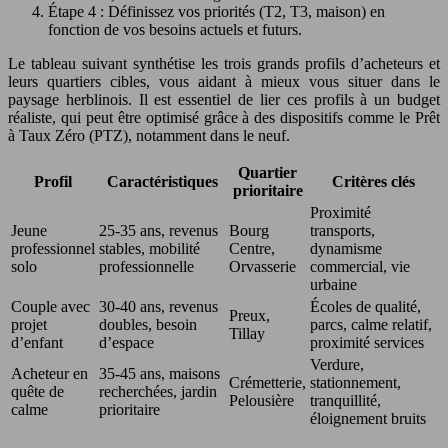
Étape 4 : Définissez vos priorités (T2, T3, maison) en
fonction de vos besoins actuels et futurs.
Le tableau suivant synthétise les trois grands profils d’acheteurs et
leurs quartiers cibles, vous aidant à mieux vous situer dans le
paysage herblinois. Il est essentiel de lier ces profils à un budget
réaliste, qui peut être optimisé grâce à des dispositifs comme le Prêt
à Taux Zéro (PTZ), notamment dans le neuf.
Quartier
Profil
Caractéristiques
Critères clés
prioritaire
Proximité
Jeune
25-35 ans, revenus
Bourg
transports,
professionnel
stables, mobilité
Centre,
dynamisme
solo
professionnelle
Orvasserie
commercial, vie
urbaine
Couple avec
30-40 ans, revenus
Écoles de qualité,
Preux,
projet
doubles, besoin
parcs, calme relatif,
Tillay
d’enfant
d’espace
proximité services
Verdure,
Acheteur en
35-45 ans, maisons
Crémetterie,
stationnement,
quête de
recherchées, jardin
Pelousière
tranquillité,
calme
prioritaire
éloignement bruits