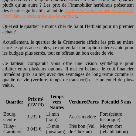
plutôt qu’un autre ? Les prix de l’immobilier herblinois présentent
des écarts significatifs, allant de
2 490 €/m² à la Crémetterie à 3 376
€/m² dans le secteur Bourg-Solvardière
.
Quel est le quartier le moins cher de Saint-Herblain pour un premier
achat ?
Actuellement, le quartier de la Crémetterie affiche les prix au mètre
carré les plus accessibles, ce qui en fait une option intéressante pour
les budgets plus serrés, tout en offrant un bon cadre de vie.
Ce tableau comparatif vous offre une vision synthétique pour
arbitrer entre plusieurs options. Il met en balance le coût financier
immédiat (prix au m²) avec des avantages de long terme comme la
qualité de vie (verdure, temps de transport) et le potentiel de plus-
value.
Temps
Prix m²
Quartier
vers
Verdure/Parcs
Potentiel 5 ans
(T2/T3)
Nantes
Bourg
11 min
Fort (centre
3 232 €
Accès modéré
Centre
(train)
historique)
Tillay-
15 min
Très bon (Val
Moyen-fort
3 043 €
Garotterie
(bus/tram)
de Chézine)
(réhabilitation)