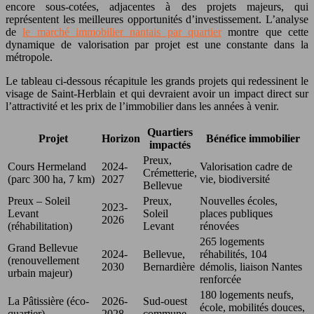
encore sous-cotées, adjacentes à des projets majeurs, qui
représentent les meilleures opportunités d’investissement. L’analyse
de
le marché immobilier nantais par quartier
montre que cette
dynamique de valorisation par projet est une constante dans la
métropole.
Le tableau ci-dessous récapitule les grands projets qui redessinent le
visage de Saint-Herblain et qui devraient avoir un impact direct sur
l’attractivité et les prix de l’immobilier dans les années à venir.
Quartiers
Projet
Horizon
Bénéfice immobilier
impactés
Preux,
Cours Hermeland
2024-
Valorisation cadre de
Crémetterie,
(parc 300 ha, 7 km)
2027
vie, biodiversité
Bellevue
Preux – Soleil
Preux,
Nouvelles écoles,
2023-
Levant
Soleil
places publiques
2026
(réhabilitation)
Levant
rénovées
265 logements
Grand Bellevue
2024-
Bellevue,
réhabilités, 104
(renouvellement
2030
Bernardière
démolis, liaison Nantes
urbain majeur)
renforcée
180 logements neufs,
La Pâtissière (éco-
2026-
Sud-ouest
école, mobilités douces,
quartier)
2028
commune