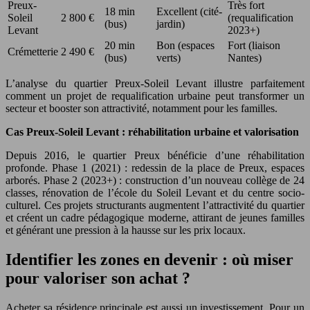
Preux-
Très fort
18 min
Excellent (cité-
Soleil
2 800 €
(requalification
(bus)
jardin)
Levant
2023+)
20 min
Bon (espaces
Fort (liaison
Crémetterie
2 490 €
(bus)
verts)
Nantes)
L’analyse du quartier Preux-Soleil Levant illustre parfaitement
comment un projet de requalification urbaine peut transformer un
secteur et booster son attractivité, notamment pour les familles.
Cas Preux-Soleil Levant : réhabilitation urbaine et valorisation
Depuis 2016, le quartier Preux bénéficie d’une réhabilitation
profonde. Phase 1 (2021) : redessin de la place de Preux, espaces
arborés. Phase 2 (2023+) : construction d’un nouveau collège de 24
classes, rénovation de l’école du Soleil Levant et du centre socio-
culturel. Ces projets structurants augmentent l’attractivité du quartier
et créent un cadre pédagogique moderne, attirant de jeunes familles
et générant une pression à la hausse sur les prix locaux.
Identifier les zones en devenir : où miser
pour valoriser son achat ?
Acheter sa résidence principale est aussi un investissement. Pour un