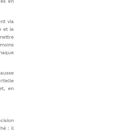
res en
nt via
 et le
mettre
e moins
chaque
hausse
tielle
et, en
cision
é : il