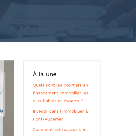
À la une
Quels sont les courtiers en
financement immobilier les
plus fiables et experts ?
Investir dans l’immobilier à
Pont-Audemer
Comment est réalisée une