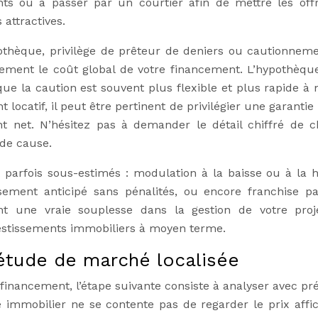
ments ou à passer par un courtier afin de mettre les off
attractives.
othèque, privilège de prêteur de deniers ou cautionneme
lement le coût global de votre financement. L’hypothèque
que la caution est souvent plus flexible et plus rapide à 
 locatif, il peut être pertinent de privilégier une garanti
t net. N’hésitez pas à demander le détail chiffré de 
 de cause.
nt parfois sous-estimés : modulation à la baisse ou à la 
ement anticipé sans pénalités, ou encore franchise par
nt une vraie souplesse dans la gestion de votre proj
nvestissements immobiliers à moyen terme.
étude de marché localisée
 financement, l’étape suivante consiste à analyser avec pré
immobilier ne se contente pas de regarder le prix affich