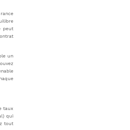
urance
ilibre
e peut
ontrat
ple un
pouvez
enable
chaque
e taux
l) qui
z tout