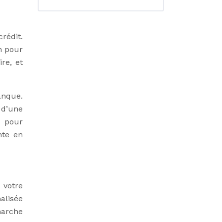
rédit.
n pour
re, et
anque.
 d’une
t pour
nte en
 votre
alisée
marche