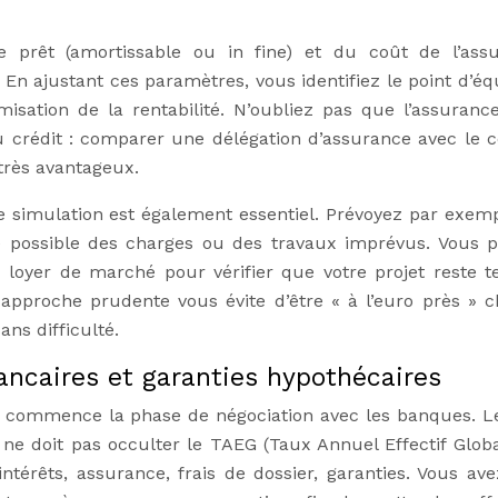
e prêt (amortissable ou in fine) et du coût de l’ass
n ajustant ces paramètres, vous identifiez le point d’équ
sation de la rentabilité. N’oubliez pas que l’assuranc
u crédit : comparer une délégation d’assurance avec le c
très avantageux.
e simulation est également essentiel. Prévoyez par exem
e possible des charges ou des travaux imprévus. Vous 
 loyer de marché pour vérifier que votre projet reste t
approche prudente vous évite d’être « à l’euro près » 
ns difficulté.
ancaires et garanties hypothécaires
e, commence la phase de négociation avec les banques. L
 ne doit pas occulter le TAEG (Taux Annuel Effectif Globa
ntérêts, assurance, frais de dossier, garanties. Vous ave