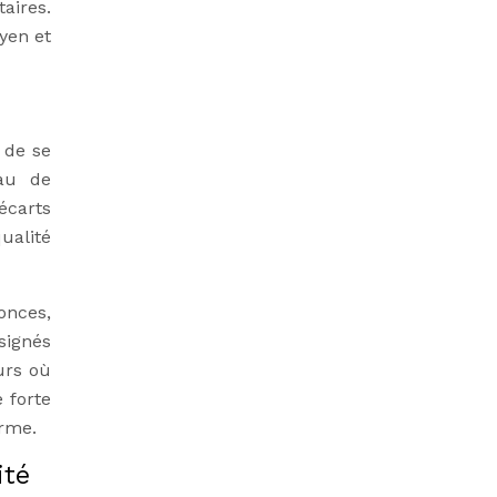
taires.
yen et
 de se
eau de
écarts
ualité
onces,
signés
eurs où
 forte
erme.
ité