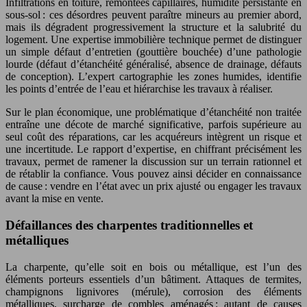
Infiltrations en toiture, remontées capillaires, humidité persistante en
sous-sol : ces désordres peuvent paraître mineurs au premier abord,
mais ils dégradent progressivement la structure et la salubrité du
logement. Une expertise immobilière technique permet de distinguer
un simple défaut d’entretien (gouttière bouchée) d’une pathologie
lourde (défaut d’étanchéité généralisé, absence de drainage, défauts
de conception). L’expert cartographie les zones humides, identifie
les points d’entrée de l’eau et hiérarchise les travaux à réaliser.
Sur le plan économique, une problématique d’étanchéité non traitée
entraîne une décote de marché significative, parfois supérieure au
seul coût des réparations, car les acquéreurs intègrent un risque et
une incertitude. Le rapport d’expertise, en chiffrant précisément les
travaux, permet de ramener la discussion sur un terrain rationnel et
de rétablir la confiance. Vous pouvez ainsi décider en connaissance
de cause : vendre en l’état avec un prix ajusté ou engager les travaux
avant la mise en vente.
Défaillances des charpentes traditionnelles et
métalliques
La charpente, qu’elle soit en bois ou métallique, est l’un des
éléments porteurs essentiels d’un bâtiment. Attaques de termites,
champignons lignivores (mérule), corrosion des éléments
métalliques, surcharge de combles aménagés : autant de causes