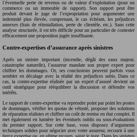
l’éventuelle perte de revenus ou de valeur d’exploitation (pour un
commerce ou un immeuble de rapport). Son rapport peut être
produit devant le juge de l’expropriation pour argumenter une
indemnité plus élevée, comprenant, le cas échéant, les préjudices
annexes (frais de réinstallation, perte de clientèle, etc.). Sans cette
analyse structurée, il est très difficile pour un particulier de contester
efficacement une proposition jugée insuffisante.
Contre-expertises d’assurance après sinistres
Après un sinistre important (incendie, dégât des eaux majeur,
catastrophe naturelle), l’assureur mandate son propre expert pour
chiffrer les dommages. Or, ses conclusions peuvent parfois vous
sembler en décalage avec la réalité des préjudices subis. Dans ce
cas, la contre-expertise réalisée par un expert d’assuré devient un
outil stratégique pour rééquilibrer la discussion et défendre vos
intérêts.
Le rapport de contre-expertise va reprendre point par point les postes
de dommages, vérifier les quotas de vétusté, proposer des solutions
de réparation réalistes et chiffrer un coût de remise en état complet. Il
met également en lumière les éventuels oublis ou sous-évaluations
du premier rapport. Sur cette base, vous disposez d’arguments
techniques solides pour négocier avec votre assureur, recourir à une
tierce expertise ou, en ultime recours, saisir le juge. Dans les sinistres