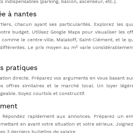
s indispensables (parking, balcon, ascenseur, etc.).
ée à nantes
iers, chacun ayant ses particularités. Explorez les qua
votre budget. Utilisez Google Maps pour visualiser les off
 comme le centre-ville, Malakoff, Saint-Clément, et le qu
 différentes. Le prix moyen au m² varie considérablemen
ls pratiques
cation directe. Préparez vos arguments en vous basant sur 
 offres similaires et le marché local. Un loyer légè
geable. Soyez courtois et constructif.
ement
e. Répondez rapidement aux annonces. Préparez un em
 mettant en avant votre situation et votre sérieux. Joigne
 les 3 derniers bulletins de salaire.