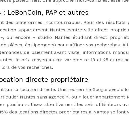
usieurs plateformes. Une approche multi-canal est essentiel
 : LeBonCoin, PAP et autres
 des plateformes incontournables. Pour des résultats p
location appartement Nantes centre-ville direct propriéta
», ou encore « studio Nantes étudiant direct propriéta
re de pièces, équipements) pour affiner vos recherches. Att
 demandes de paiement avant visite, informations manqu
Nantes, le prix moyen au m² varie entre 18 et 25 euros se
 lors de vos recherches.
ocation directe propriétaire
 sur la location directe. Une recherche Google avec « lo
particulier Nantes sans agence », ou « louer appartement 
ier plusieurs. Lisez attentivement les avis utilisateurs av
 15% des locations directes propriétaires à Nantes se font 