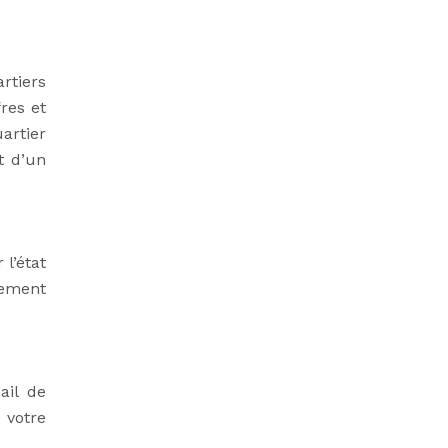
rtiers
res et
artier
t d’un
l’état
rement
ail de
z votre