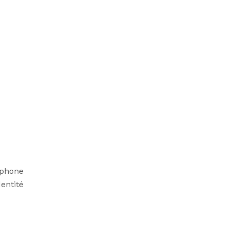
éphone
entité