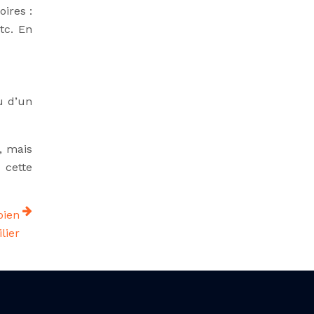
oires :
tc. En
ou d’un
, mais
 cette
bien
lier