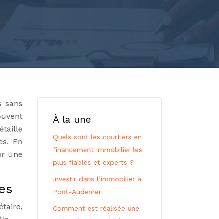
s sans
ouvent
À la une
taille
Quels sont les courtiers en
es. En
financement immobilier les
ur une
plus fiables et experts ?
Investir dans l’immobilier à
tes
Pont-Audemer
taire,
Comment est réalisée une