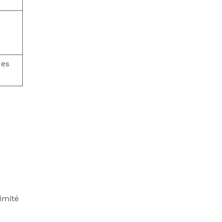
des
imité