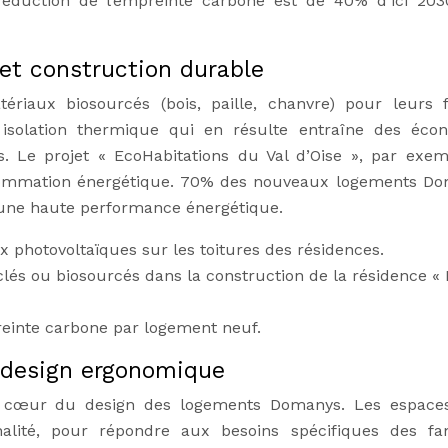
e réduction de l’empreinte carbone est de 40% d’ici 203
et construction durable
riaux biosourcés (bois, paille, chanvre) pour leurs f
 isolation thermique qui en résulte entraîne des éco
res. Le projet « EcoHabitations du Val d’Oise », par exem
sommation énergétique. 70% des nouveaux logements D
t une haute performance énergétique.
photovoltaïques sur les toitures des résidences.
clés ou biosourcés dans la construction de la résidence «
einte carbone par logement neuf.
 design ergonomique
au cœur du design des logements Domanys. Les espace
alité, pour répondre aux besoins spécifiques des fam