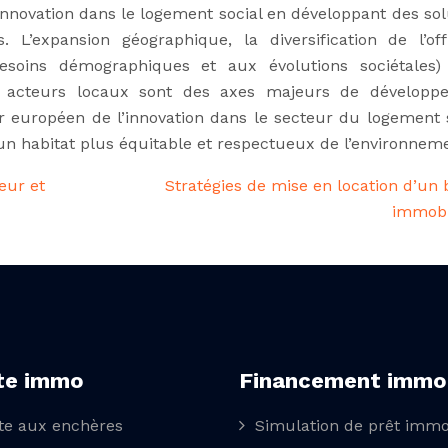
nnovation dans le logement social en développant des sol
 L’expansion géographique, la diversification de l’of
soins démographiques et aux évolutions sociétales)
s acteurs locaux sont des axes majeurs de développ
européen de l’innovation dans le secteur du logement s
un habitat plus équitable et respectueux de l’environnem
ieur et
Stratégies de mise en location d’un 
immobi
te immo
Financement immo
te aux enchères
Simulation de prêt immo