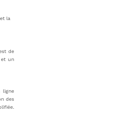
et la
est de
 et un
 ligne
on des
ifiée.