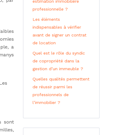
0, par
estimation immobilière
professionnelle ?
Les éléments
indispensables à vérifier
aibles
avant de signer un contrat
nomies
de location
ple, a
Quel est le rôle du syndic
omanys
de copropriété dans la
gestion d’un immeuble ?
Quelles qualités permettent
 Les
de réussir parmi les
professionnels de
l’immobilier ?
s sont
illes,