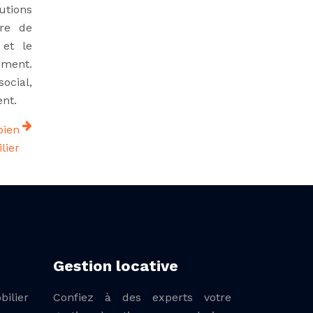
utions
fre de
 et le
ement.
ocial,
ent.
bien
lier
Gestion locative
bilier
Confiez à des experts votre