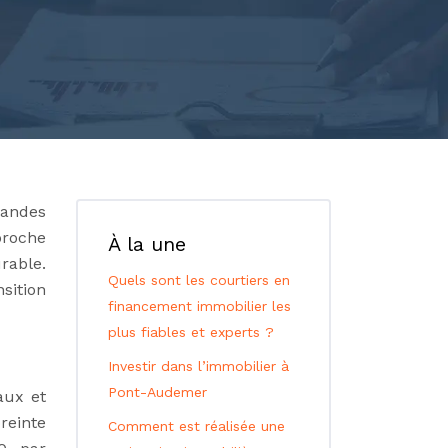
mandes
proche
À la une
rable.
Quels sont les courtiers en
sition
financement immobilier les
plus fiables et experts ?
Investir dans l’immobilier à
Pont-Audemer
aux et
reinte
Comment est réalisée une