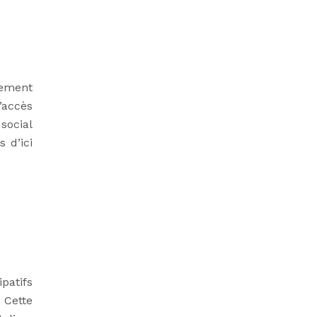
ement
’accès
social
 d’ici
patifs
 Cette