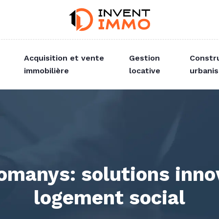
Acquisition et vente
Gestion
Constr
immobilière
locative
urbani
manys: solutions innov
logement social