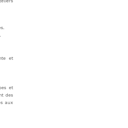
eliers
s.
.
nte et
pes et
nt des
és aux