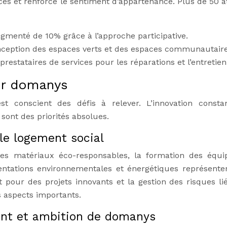
ces et renforce le sentiment d’appartenance. Plus de 50 at
ugmenté de 10% grâce à l’approche participative.
onception des espaces verts et des espaces communautaire
 prestataires de services pour les réparations et l’entretien
ur domanys
 conscient des défis à relever. L’innovation consta
sont des priorités absolues.
 le logement social
des matériaux éco-responsables, la formation des équi
entations environnementales et énergétiques représente
 pour des projets innovants et la gestion des risques li
 aspects importants.
ent et ambition de domanys